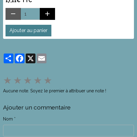
17,11€ TTC
Ajouter au panier
Partager
Facebook
X
Email
★
★
★
★
★
Aucune note. Soyez le premier à attribuer une note !
Ajouter un commentaire
Nom