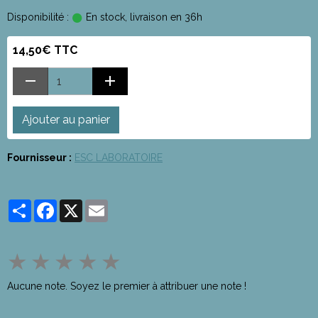
Disponibilité :
En stock, livraison en 36h
14,50€ TTC
Ajouter au panier
Fournisseur :
ESC LABORATOIRE
Partager
Facebook
X
Email
★
★
★
★
★
Aucune note. Soyez le premier à attribuer une note !