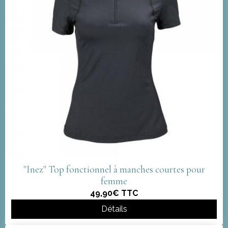
"Inez" Top fonctionnel à manches courtes pour
femme
49,90€
TTC
Détails