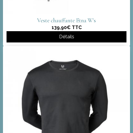
Veste chauffante Etna W's
139,90€
TTC
Détails