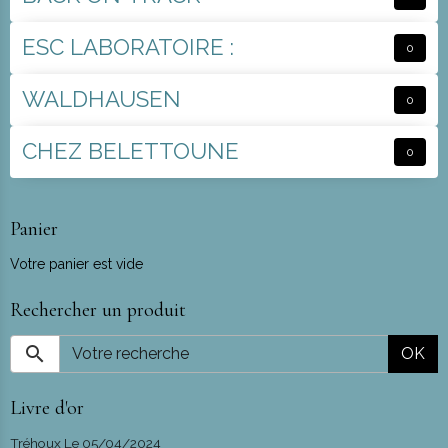
ESC LABORATOIRE :
0
WALDHAUSEN
0
CHEZ BELETTOUNE
0
Panier
Votre panier est vide
Rechercher un produit
OK
Livre d'or
Tréhoux
Le 05/04/2024