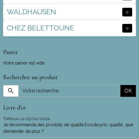
WALDHAUSEN
0
CHEZ BELETTOUNE
0
Panier
Votre panier est vide
Rechercher un produit
OK
Livre d'or
Tréhoux
Le 05/04/2024
Je recommande,des produits de qualité.Ecoute,prix, qualité...que
demander de plus ?