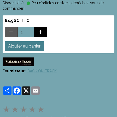
Disponibilité :
Peu d'articles en stock, dépêchez-vous de
commander !
64,90€ TTC
Ajouter au panier
Fournisseur :
BACK ON TRACK
Partager
Facebook
X
Email
★
★
★
★
★